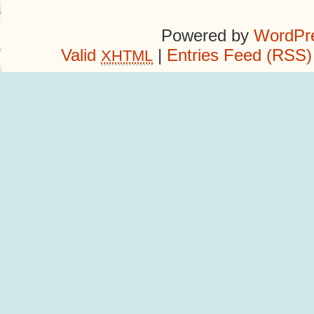
Powered by
WordPre
Valid
|
Entries Feed (RSS)
XHTML