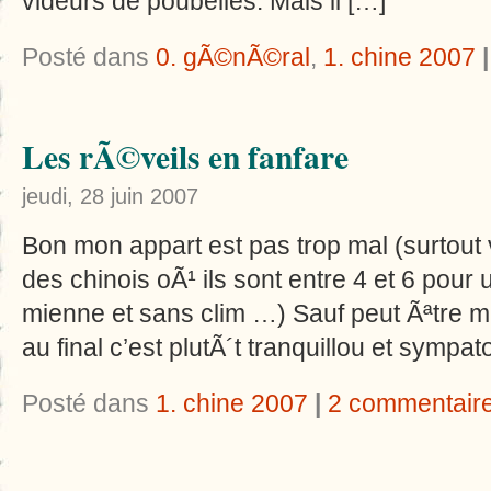
videurs de poubelles. Mais il […]
Posté dans
0. gÃ©nÃ©ral
,
1. chine 2007
|
Les rÃ©veils en fanfare
jeudi, 28 juin 2007
Bon mon appart est pas trop mal (surtout
des chinois oÃ¹ ils sont entre 4 et 6 pour 
mienne et sans clim …) Sauf peut Ãªtre 
au final c’est plutÃ´t tranquillou et symp
Posté dans
1. chine 2007
|
2 commentair