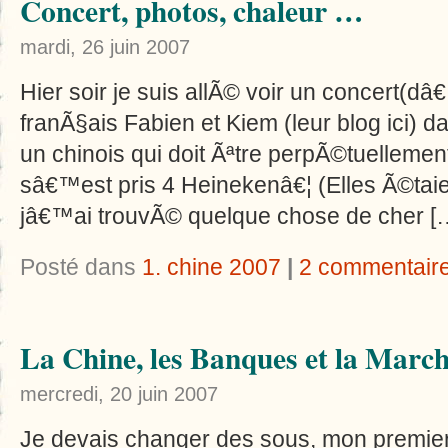
Concert, photos, chaleur …
mardi, 26 juin 2007
Hier soir je suis allÃ© voir un concert(d
franÃ§ais Fabien et Kiem (leur blog ici) d
un chinois qui doit Ãªtre perpÃ©tuelleme
sâ€™est pris 4 Heinekenâ€¦ (Elles Ã©ta
jâ€™ai trouvÃ© quelque chose de cher [
Posté dans
1. chine 2007
|
2 commentair
La Chine, les Banques et la Marc
mercredi, 20 juin 2007
Je devais changer des sous, mon premie