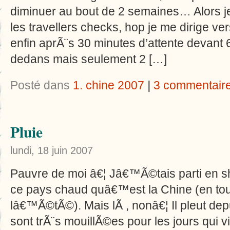
diminuer au bout de 2 semaines… Alors je m
les travellers checks, hop je me dirige ve
enfin aprÃ¨s 30 minutes d’attente devant
dedans mais seulement 2 […]
Posté dans
1. chine 2007
|
3 commentair
Pluie
lundi, 18 juin 2007
Pauvre de moi â€¦ Jâ€™Ã©tais parti en sho
ce pays chaud quâ€™est la Chine (en to
lâ€™Ã©tÃ©). Mais lÃ , nonâ€¦ Il pleut dep
sont trÃ¨s mouillÃ©es pour les jours qui 