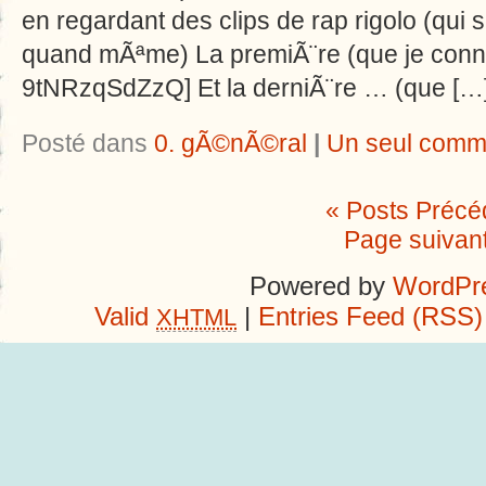
en regardant des clips de rap rigolo (qui
quand mÃªme) La premiÃ¨re (que je conn
9tNRzqSdZzQ] Et la derniÃ¨re … (que […
Posté dans
0. gÃ©nÃ©ral
|
Un seul comm
« Posts Précé
Page suivan
Powered by
WordPre
Valid
|
Entries Feed (RSS)
XHTML