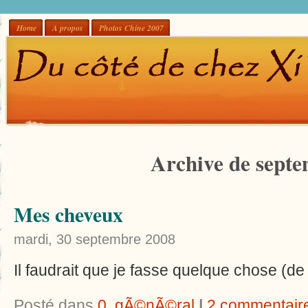
Home
A propos
Photos Chine 2007
Archive de sept
Mes cheveux
mardi, 30 septembre 2008
Il faudrait que je fasse quelque chose (d
Posté dans
0. gÃ©nÃ©ral
|
2 commentair