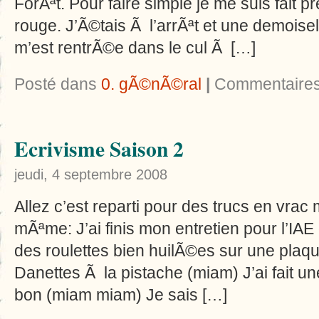
ForÃªt. Pour faire simple je me suis fait
rouge. J’Ã©tais Ã l’arrÃªt et une demois
m’est rentrÃ©e dans le cul Ã […]
Posté dans
0. gÃ©nÃ©ral
|
Commentaires
Ecrivisme Saison 2
jeudi, 4 septembre 2008
Allez c’est reparti pour des trucs en vrac 
mÃªme: J’ai finis mon entretien pour l’I
des roulettes bien huilÃ©es sur une pla
Danettes Ã la pistache (miam) J’ai fait u
bon (miam miam) Je sais […]