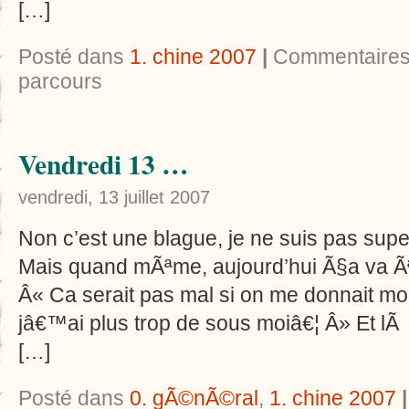
[…]
Posté dans
1. chine 2007
|
Commentaires
parcours
Vendredi 13 …
vendredi, 13 juillet 2007
Non c’est une blague, je ne suis pas sup
Mais quand mÃªme, aujourd’hui Ã§a va Ãª
Â« Ca serait pas mal si on me donnait mo
jâ€™ai plus trop de sous moiâ€¦ Â» Et lÃ
[…]
Posté dans
0. gÃ©nÃ©ral
,
1. chine 2007
|