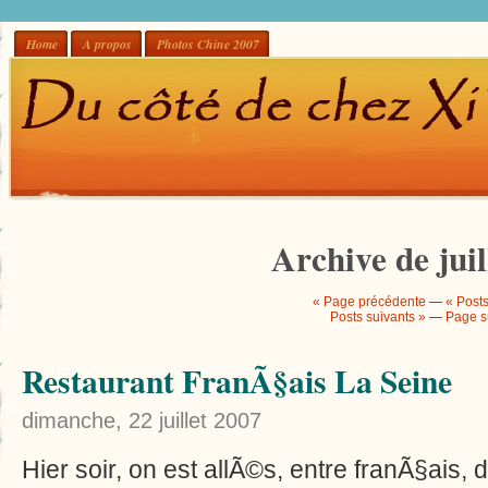
Home
A propos
Photos Chine 2007
Archive de juil
« Page précédente
—
« Post
Posts suivants »
—
Page s
Restaurant FranÃ§ais La Seine
dimanche, 22 juillet 2007
Hier soir, on est allÃ©s, entre franÃ§ais,