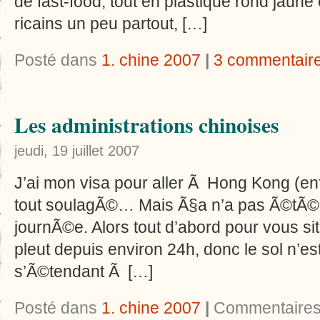
de fast-food, tout en plastique rond jaune
ricains un peu partout, […]
Posté dans
1. chine 2007
|
3 commentair
Les administrations chinoises
jeudi, 19 juillet 2007
J’ai mon visa pour aller Ã Hong Kong (enfin 
tout soulagÃ©… Mais Ã§a n’a pas Ã©tÃ© un
journÃ©e. Alors tout d’abord pour vous situe
pleut depuis environ 24h, donc le sol n’e
s’Ã©tendant Ã […]
Posté dans
1. chine 2007
|
Commentaires