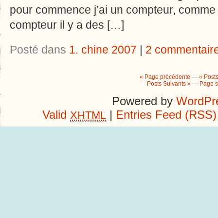
pour commence j’ai un compteur, comme t
compteur il y a des […]
Posté dans
1. chine 2007
|
2 commentair
« Page précédente
—
« Post
Posts Suivants »
—
Page s
Powered by
WordPre
Valid
|
Entries Feed (RSS)
XHTML