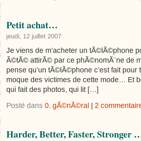
Petit achat…
jeudi, 12 juillet 2007
Je viens de m’acheter un tÃ©lÃ©phone por
Ã©tÃ© attirÃ© par ce phÃ©nomÃ¨ne de mode
pense qu’un tÃ©lÃ©phone c’est fait pour
moque des victimes de cette mode… Et ben
qui fait des photos, qui lit […]
Posté dans
0. gÃ©nÃ©ral
|
2 commentair
Harder, Better, Faster, Stronger 