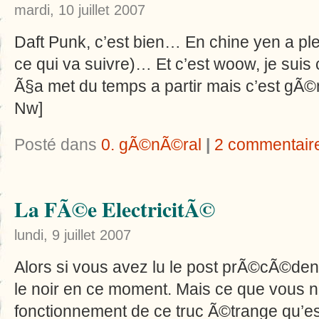
mardi, 10 juillet 2007
Daft Punk, c’est bien… En chine yen a pl
ce qui va suivre)… Et c’est woow, je suis
Ã§a met du temps a partir mais c’est gÃ
©
Nw]
Posté dans
0. gÃ©nÃ©ral
|
2 commentair
La FÃ©e ElectricitÃ©
lundi, 9 juillet 2007
Alors si vous avez lu le post prÃ©cÃ©den
le noir en ce moment. Mais ce que vous n
fonctionnement de ce truc Ã©trange qu’est