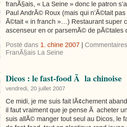
franÃ§ais, « La Seine » donc le patron 
Paul AndrÃ© Roux (mais qui n’Ã©tait pas l
Ã©tait « in franch »…) Restaurant super 
ascenseur en or parsemÃ© de pÃ©tales de 
Posté dans
1. chine 2007
|
Commentaires
FranÃ§ais La Seine
Dicos : le fast-food Ã la chinoise
vendredi, 20 juillet 2007
Ce midi, je me suis fait lÃ¢chement aban
il faut vraiment que je pense Ã acheter u
suis allÃ© manger tout seul au Dicos, le 