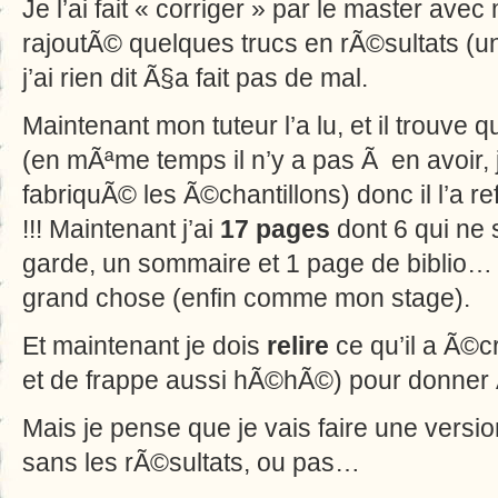
Je l’ai fait « corriger » par le master ave
rajoutÃ© quelques trucs en rÃ©sultats (u
j’ai rien dit Ã§a fait pas de mal.
Maintenant mon tuteur l’a lu, et il trouve 
(en mÃªme temps il n’y a pas Ã en avoir, je 
fabriquÃ© les Ã©chantillons) donc il l’a r
!!! Maintenant j’ai
17 pages
dont 6 qui ne
garde, un sommaire et 1 page de biblio… D
grand chose (enfin comme mon stage).
Et maintenant je dois
relire
ce qu’il a Ã©cr
et de frappe aussi hÃ©hÃ©) pour donner
Mais je pense que je vais faire une versi
sans les rÃ©sultats, ou pas…