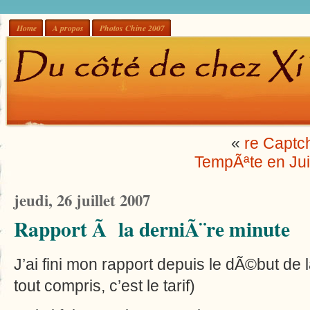
Home
A propos
Photos Chine 2007
«
re Captc
TempÃªte en Jui
jeudi, 26 juillet 2007
Rapport Ã la derniÃ¨re minute
J’ai fini mon rapport depuis le dÃ©but de l
tout compris, c’est le tarif)