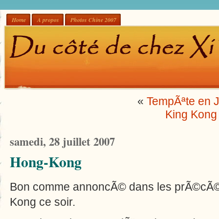
Home
A propos
Photos Chine 2007
«
TempÃªte en J
King Kong
samedi, 28 juillet 2007
Hong-Kong
Bon comme annoncÃ© dans les prÃ©cÃ©d
Kong ce soir.