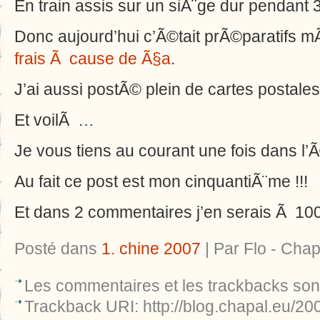
En train assis sur un siÃ¨ge dur pendant
Donc aujourd’hui c’Ã©tait prÃ©paratifs m
frais Ã cause de Ã§a
.
J’ai aussi postÃ© plein de cartes postales
Et voilÃ …
Je vous tiens au courant une fois dans l’Ã
Au fait ce post est mon cinquantiÃ¨me !!!
Et dans 2 commentaires j’en serais Ã 100
Posté dans
1. chine 2007
| Par Flo - Chap
Les commentaires et les trackbacks so
Trackback URI: http://blog.chapal.eu/2